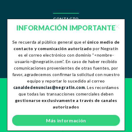
CONTACTO
INFORMACIÓN IMPORTANTE
contacto@negratin.com
Teléfono:+34 958 490 156
Se recuerda al público general que el
único medio de
Fax:+34 958 490 507
contacto y comunicación autorizado
por Negratín
es el correo electrónico con dominio “<nombre-
usuario>@negratin.com”. En caso de haber recibido
comunicaciones provenientes de otras fuentes, por
favor, agradecemos confirmar la solicitud con nuestro
equipo y reportar lo sucedido al correo
canaldedenuncias@negratin.com
. Les recordamos
CANAL ÉTICO
que todas las transacciones comerciales deben
POLÍTICA DE PRIVACIDAD
gestionarse exclusivamente a través de canales
POLÍTICA DE COOKIES
autorizados
AVISO LEGAL
CONSIDERACIONES A PROVEEDORES
Más información
¡Importante!
POLÍTICA DE SEGURIDAD DE LA INFORMACIÓN
® 2023, NEGRATIN