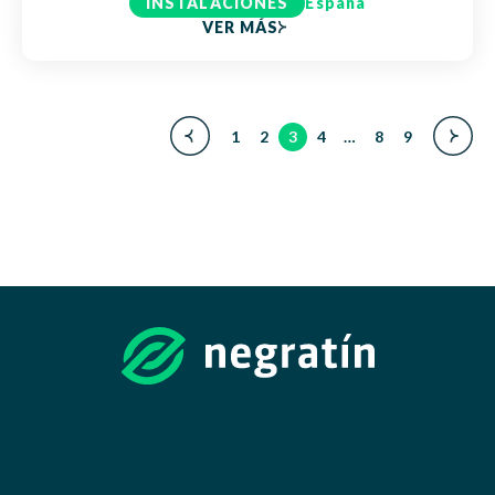
INSTALACIONES
España
VER MÁS
1
2
3
4
…
8
9