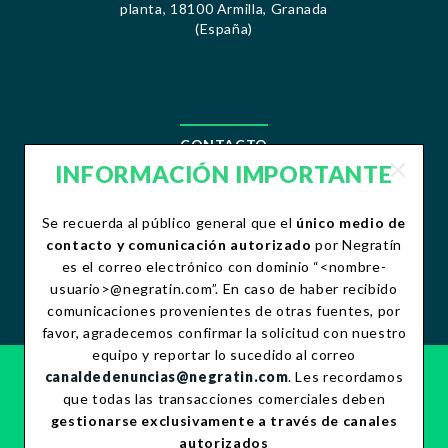
planta, 18100 Armilla, Granada
(España)
CONTACTO
INFORMACIÓN IMPORTANTE
contacto@negratin.com
Se recuerda al público general que el
único medio de
Teléfono:+34 958 490 156
Fax:+34 958 490 507
contacto y comunicación autorizado
por Negratín
es el correo electrónico con dominio “<nombre-
usuario>@negratin.com”. En caso de haber recibido
comunicaciones provenientes de otras fuentes, por
favor, agradecemos confirmar la solicitud con nuestro
equipo y reportar lo sucedido al correo
canaldedenuncias@negratin.com
. Les recordamos
CANAL ÉTICO
que todas las transacciones comerciales deben
POLÍTICA DE PRIVACIDAD
gestionarse exclusivamente a través de canales
POLÍTICA DE COOKIES
autorizados