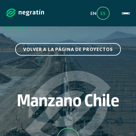
Skip
_
to
content
EN
ES
HOME
|
PROYECTOS
|
MANZANO
CHILE
VOLVER A LA PÁGINA DE PROYECTOS
Manzano Chile