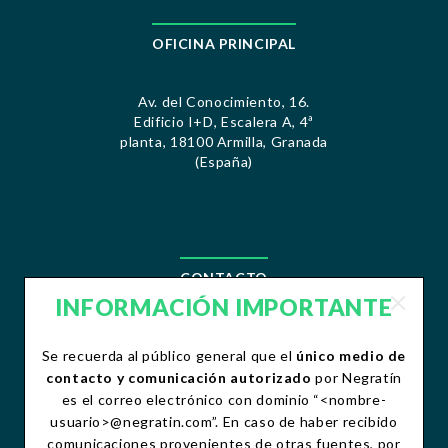
OFICINA PRINCIPAL
Av. del Conocimiento, 16.
Edificio I+D, Escalera A, 4ª
planta, 18100 Armilla, Granada
(España)
CONTACTO
INFORMACIÓN IMPORTANTE
contacto@negratin.com
Se recuerda al público general que el
único medio de
Teléfono:+34 958 490 156
Fax:+34 958 490 507
contacto y comunicación autorizado
por Negratín
es el correo electrónico con dominio “<nombre-
usuario>@negratin.com”. En caso de haber recibido
comunicaciones provenientes de otras fuentes, por