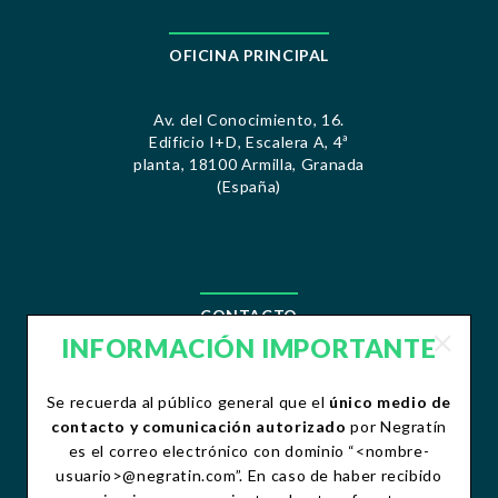
OFICINA PRINCIPAL
Av. del Conocimiento, 16.
Edificio I+D, Escalera A, 4ª
planta, 18100 Armilla, Granada
(España)
CONTACTO
INFORMACIÓN IMPORTANTE
contacto@negratin.com
Teléfono:+34 958 490 156
Se recuerda al público general que el
único medio de
Fax:+34 958 490 507
contacto y comunicación autorizado
por Negratín
es el correo electrónico con dominio “<nombre-
usuario>@negratin.com”. En caso de haber recibido