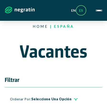
EN
ES
Skip
HOME
|
ESPAÑA
to
content
Vacantes
Filtrar
Ordenar Por:
Seleccione Una Opción