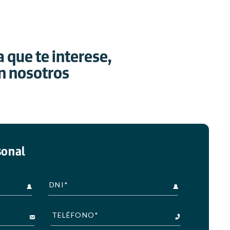
 que te interese,
n nosotros
sonal